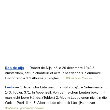
Rob de nijs
— Robert de Nijs, né le 26 décembre 1942 à
Amsterdam, est un chanteur et acteur néerlandais. Sommaire 1
Discographie 1.1 Albums 2 Singles …
Wikipédia en Français
Leute
— 1. A de richa Lüta werd ma nüd rüdig1. – Sutermeister,
143; Tobler, 371. In Appenzell: Von den reichen Leuten bekommt
man nicht leere Hände. (Tobler.) 2. Albern Leut dienen nicht in die
Welt. – Petri, II, 4. 3. Alberne Lüe sind ock Lüe. (Hannover …
Deutsches Sprichwörter-Lexikon