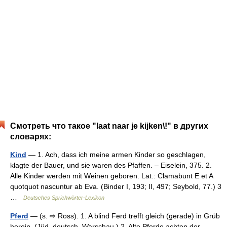
Смотреть что такое "laat naar je kijken\!" в других
словарях:
Kind
— 1. Ach, dass ich meine armen Kinder so geschlagen,
klagte der Bauer, und sie waren des Pfaffen. – Eiselein, 375. 2.
Alle Kinder werden mit Weinen geboren. Lat.: Clamabunt E et A
quotquot nascuntur ab Eva. (Binder I, 193; II, 497; Seybold, 77.) 3
…
Deutsches Sprichwörter-Lexikon
Pferd
— (s. ⇨ Ross). 1. A blind Ferd trefft gleich (gerade) in Grüb
herein. (Jüd. deutsch. Warschau.) 2. Alte Pferde achten der