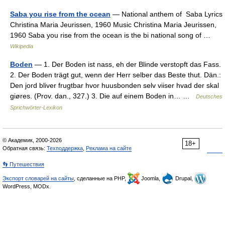
Saba you rise from the ocean
— National anthem of Saba Lyrics
Christina Maria Jeurissen, 1960 Music Christina Maria Jeurissen,
1960 Saba you rise from the ocean is the bi national song of …
Wikipedia
Boden
— 1. Der Boden ist nass, eh der Blinde verstopft das Fass.
2. Der Boden trägt gut, wenn der Herr selber das Beste thut. Dän.:
Den jord bliver frugtbar hvor huusbonden selv viiser hvad der skal
giøres. (Prov. dan., 327.) 3. Die auf einem Boden in… …
Deutsches
Sprichwörter-Lexikon
© Академик, 2000-2026
18+
Обратная связь:
Техподдержка
,
Реклама на сайте
👣 Путешествия
Экспорт словарей на сайты
, сделанные на PHP,
Joomla,
Drupal,
WordPress, MODx.