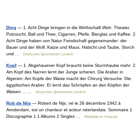
Ding
— 1. Acht Dinge bringen in die Wirthschaft Weh: Theater,
Putzsucht, Ball und Thee, Cigarren, Pfeife, Bierglas und Kaffee. 2.
Acht Dinge haben von Natur Feindschaft gegeneinander: der
Bauer und der Wolf, Katze und Maus, Habicht und Taube, Storch
und …
Deutsches Sprichwörter-Lexikon
Kopf
— 1. Abgehauener Kopf braucht keine Sturmhaube mehr. 2.
Am Kopf des Narren lernt der Junge scheren. Die Araber in
Algerien: Am Kopfe der Waise macht der Chirurg Versuche. Die
ägyptischen Araber: Er lernt das Schröpfen an den Köpfen der
Waisen.… …
Deutsches Sprichwörter-Lexikon
Rob de Nijs
— Robert de Nijs, né le 26 décembre 1942 à
Amsterdam, est un chanteur et acteur néerlandais. Sommaire 1
Discographie 1.1 Albums 2 Singles …
Wikipédia en Français