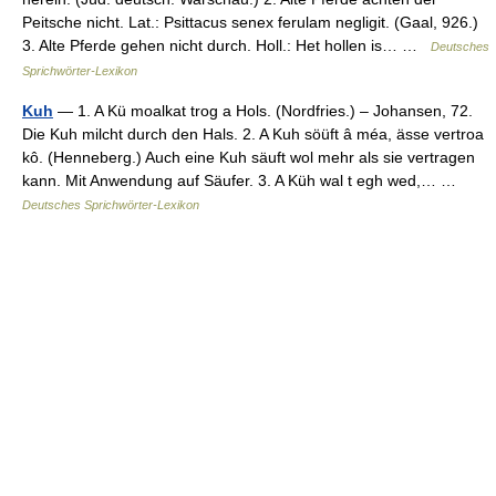
Peitsche nicht. Lat.: Psittacus senex ferulam negligit. (Gaal, 926.)
3. Alte Pferde gehen nicht durch. Holl.: Het hollen is… …
Deutsches
Sprichwörter-Lexikon
Kuh
— 1. A Kü moalkat trog a Hols. (Nordfries.) – Johansen, 72.
Die Kuh milcht durch den Hals. 2. A Kuh söüft â méa, ässe vertroa
kô. (Henneberg.) Auch eine Kuh säuft wol mehr als sie vertragen
kann. Mit Anwendung auf Säufer. 3. A Küh wal t egh wed,… …
Deutsches Sprichwörter-Lexikon