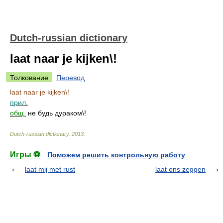
Dutch-russian dictionary
laat naar je kijken\!
Толкование
Перевод
laat naar je kijken\!
прил.
общ.
не будь дураком\!
Dutch-russian dictionary
.
2013
.
Игры ⚽
Поможем решить контрольную работу
laat mij met rust
laat ons zeggen